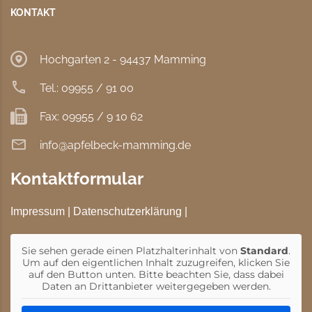
KONTAKT
Hochgarten 2 - 94437 Mamming
Tel.: 09955 / 91 00
Fax: 09955 / 9 10 62
info@apfelbeck-mamming.de
Kontaktformular
Impressum
|
Datenschutzerklärung
|
Sie sehen gerade einen Platzhalterinhalt von
Standard
.
Um auf den eigentlichen Inhalt zuzugreifen, klicken Sie
auf den Button unten. Bitte beachten Sie, dass dabei
Daten an Drittanbieter weitergegeben werden.