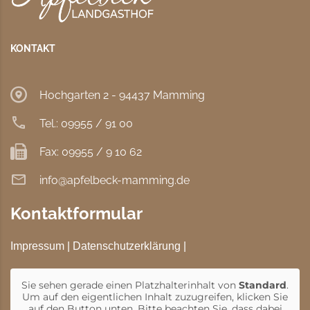
KONTAKT
Hochgarten 2 - 94437 Mamming
Tel.: 09955 / 91 00
Fax: 09955 / 9 10 62
info@apfelbeck-mamming.de
Kontaktformular
Impressum
|
Datenschutzerklärung
|
Sie sehen gerade einen Platzhalterinhalt von
Standard
.
Um auf den eigentlichen Inhalt zuzugreifen, klicken Sie
auf den Button unten. Bitte beachten Sie, dass dabei