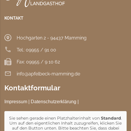
KONTAKT
Hochgarten 2 - 94437 Mamming
Tel.: 09955 / 91 00
Fax: 09955 / 9 10 62
info@apfelbeck-mamming.de
Kontaktformular
Impressum
|
Datenschutzerklärung
|
Sie sehen gerade einen Platzhalterinhalt von
Standard
.
Um auf den eigentlichen Inhalt zuzugreifen, klicken Sie
auf den Button unten. Bitte beachten Sie, dass dabei